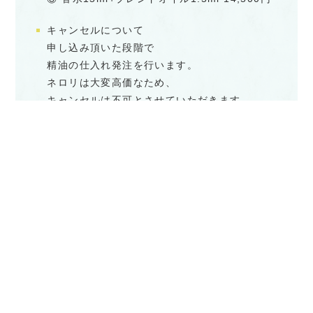
キャンセルについて
申し込み頂いた段階で
精油の仕入れ発注を行います。
ネロリは大変高価なため、
キャンセルは不可とさせていただきます。
オンラインレッスンへの振替にさせて
いただくので、ご自宅で香り作りを
お楽しみください。
精油キットをお送りします。
アーカイブ動画もご覧いただけます。
お申し込み方法
「蔵前 ○月○日 ○時」と
公式ラインからメッセージください。
公式ラインは
https://lin.ee/WL2vbET